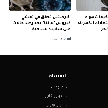
كيفات هواء
الأرجنتين تحقق في تفشي
هلاك الكهرباء
فيروس "هانتا" بعد رصد حالات
حر
على سفينة سياحية
منذ شهرين
الاقسام
منوعات
اخبار وتقارير
عربي ودولي