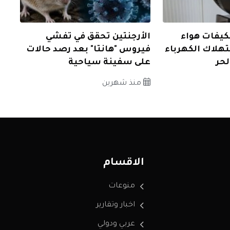
كيفات هواء
الأرجنتين تحقق في تفشي
هلاك الكهرباء
فيروس "هانتا" بعد رصد حالات
حر
على سفينة سياحية
منذ شهرين
الاقسام
منوعات
اخبار وتقارير
عربي ودولي