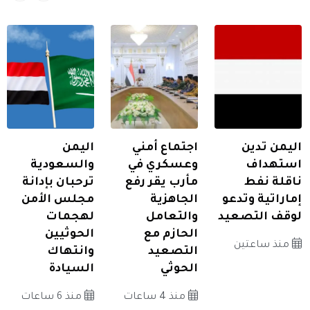
اليمن تدين
اجتماع أمني
اليمن
استهداف
وعسكري في
والسعودية
ناقلة نفط
مأرب يقر رفع
ترحبان بإدانة
إماراتية وتدعو
الجاهزية
مجلس الأمن
لوقف التصعيد
والتعامل
لهجمات
الحازم مع
الحوثيين
منذ ساعتين
التصعيد
وانتهاك
الحوثي
السيادة
منذ 4 ساعات
منذ 6 ساعات