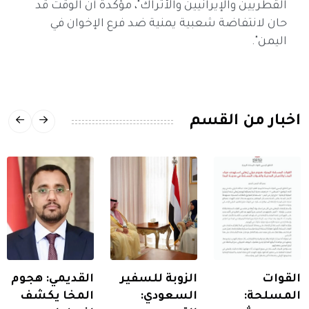
القطريين والإيرانيين والأتراك"، مؤكدة أن الوقت قد
حان لانتفاضة شعبية يمنية ضد فرع الإخوان في
اليمن".
اخبار من القسم
القوات
الزوبة للسفير
القديمي: هجوم
المسلحة:
السعودي:
المخا يكشف