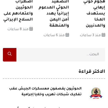
هجوم حوثي
التصعيد
اضطراب
إرهابي
الحوثي المدعوم
الحوثيين
يستهدف
إيرانياً يهدد
واعتمادهم على
المخا
أمن اليمن
السلاح الإيراني
والمدنيين
والمنطقة
منذ 8 ساعات
منذ 3 ساعات
منذ 6 ساعات
الاكثر قراءة
الحوثيون يقصفون معسكرات الجيش عقب
تفكيك شبكات تهريب وخلايا إجرامية