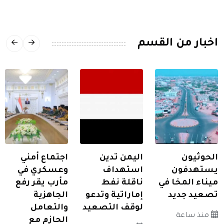
اخبار من القسم
الحوثيون
اليمن تدين
اجتماع أمني
يستهدفون
استهداف
وعسكري في
ميناء المخا في
ناقلة نفط
مأرب يقر رفع
تصعيد جديد
إماراتية وتدعو
الجاهزية
لوقف التصعيد
والتعامل
منذ ساعة
الحازم مع