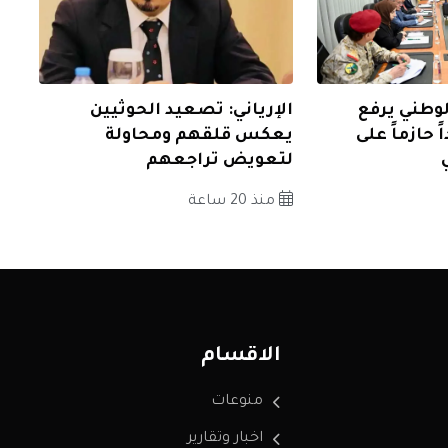
وطني يرفع
الإرياني: تصعيد الحوثيين
ً حازماً على
يعكس قلقهم ومحاولة
لتعويض تراجعهم
منذ 20 ساعة
الاقسام
منوعات
اخبار وتقارير