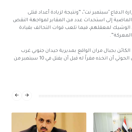
 الدفاع "سبتمبر نت"، ”ونتيجة لزيادة أعداد قتلى
ة الماضية إلى استحداث عدد من المقابر لمواجهة النقص
الوشيك لمعقلهم، فيما تلعب قوات التحالف بقيادة
 المعركة”.
الكائن بجبال مران الواقع بمديرية حيدان جنوبي غرب
محافظة صعدة، وسبق لمؤسس المليشيا حسين الحوثي أن اتخذه مقراً له قبل أن يقتل في 10 سبتمبر من