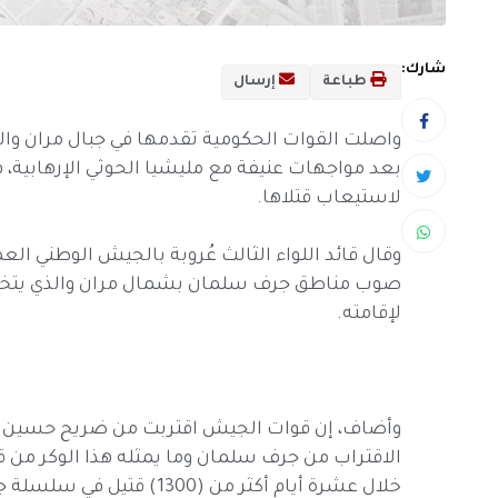
شارك:
طباعة
إرسال
واصلت القوات الحكومية تقدمها في جبال مران و
بعد مواجهات عنيفة مع مليشيا الحوثي الإرهابية، 
لاستيعاب قتلاها.
وقال قائد اللواء الثالث عُروبة بالجيش الوطني ال
صوب مناطق جرف سلمان بشمال مران والذي يتخذه ز
لإقامته.
وأضاف، إن قوات الجيش اقتربت من ضريح حسين ا
الاقتراب من جرف سلمان وما يمثله هذا الوكر من 
خلال عشرة أيام أكثر من (1300) قتيل في سلسلة جبال مران بمديرية حيدان فقط.