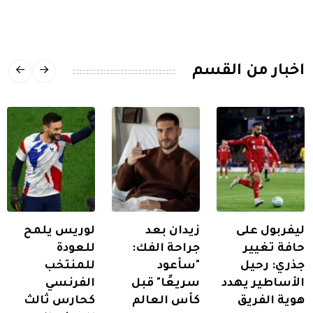
اخبار من القسم
ليفربول على
زيدان بعد
لوريس يلمح
حافة تغيير
جراحة الفك:
للعودة
جذري: رحيل
"سأعود
للمنتخب
الأساطير يهدد
سريعًا" قبل
الفرنسي
هوية الفريق
كأس العالم
كحارس ثالث