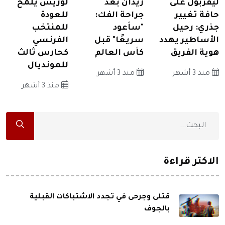
ليفربول على
زيدان بعد
لوريس يلمح
حافة تغيير
جراحة الفك:
للعودة
جذري: رحيل
"سأعود
للمنتخب
الأساطير يهدد
سريعًا" قبل
الفرنسي
هوية الفريق
كأس العالم
كحارس ثالث
للمونديال
منذ 3 أشهر
منذ 3 أشهر
منذ 3 أشهر
الاكثر قراءة
قتلى وجرحى في تجدد الاشتباكات القبلية
بالجوف