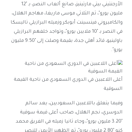
الأرجنتيني بيتي مارتينيز، صانع ألعاب النصر، بـ "12
مليون يورو"، ثم الثلاثي موسى ماريغا، مهاجم الهلال،
والكاميروني فينسينت أبوبكر وزميله البرازيلي تاليسكا
في النصر بـ "10 ملايين يورو"، وتواجد خلفهم البرازيلي
باولينيو، قائد أهلي جدة، بقيمة وصلت إلى "9.50 مليون
يورو".
أغلى اللاعبين في الدوري السعودي من ناحية القيمة
السوقية
وفيما يتعلق باللاعبين السعوديين، يعد سالم
الدوسري، نجم الهلال، صاحب أعلى قيمة سوقية
"3.20 مليون يورو"، وجاء ثانيا زميله في الفريق محمد
كنو "2.80 مليون يورو"، ثم الظهير الأيمن للنصر