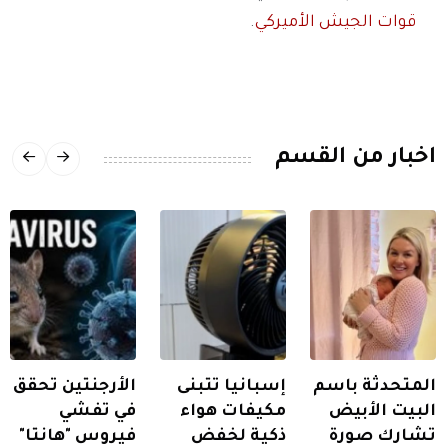
قوات الجيش الأميركي
.
اخبار من القسم
المتحدثة باسم
إسبانيا تتبنى
الأرجنتين تحقق
البيت الأبيض
مكيفات هواء
في تفشي
تشارك صورة
ذكية لخفض
فيروس "هانتا"