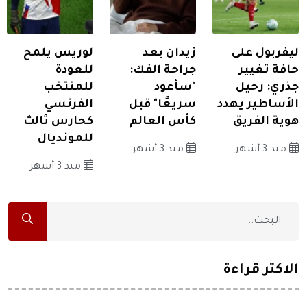
ليفربول على
زيدان بعد
لوريس يلمح
حافة تغيير
جراحة الفك:
للعودة
جذري: رحيل
"سأعود
للمنتخب
الأساطير يهدد
سريعًا" قبل
الفرنسي
هوية الفريق
كأس العالم
كحارس ثالث
للمونديال
منذ 3 أشهر
منذ 3 أشهر
منذ 3 أشهر
الاكثر قراءة