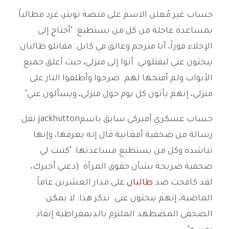
حساب غير مُعلن الاسم على منصة تويتر، غرد مطالباً
بمساعدة عاجلة من كل من يستطيع: "أحتاج إلى
الإخلاء فوراً، أنا مترجم وعالق في كابل. مقاتلو طالبان
يبحثون عني ليقتلوني. أتوا إلى منزلي، حيث أغلق جميع
الأبواب ولم أفتحها لهم. صرخوا وأطلقوا النار على
منزلي، إنهم يأتون كل يوم حول منزلي، ويسألون عني"
حساب عسكري أميركي سابق باسمjackhutton نقل
رسالة من صحفية أفغانية قال إنه يعرفها، وإنها
تناشده وكل من يستطيع مساعدتها: "كتبت لي
صحفية صريحة بشأن حقوق المرأة: (دعني أخبرك،
لقد كافحت ضد
طالبان
على مدار العشرين عاماً
الماضية، إنهم يبحثون عني. تذكر هذا: لا يمكن
الصحفي المضطهد الملتزم بالديمقراطية إنقاذ