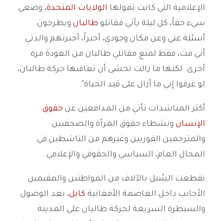
الإعلامية التي كانت تمولها
الولايات المتحدة
، وضعي
سيء حقاً، كل ليلة يأتي مقاتلو
طالبان
ويطرحون
أسئلة عني وعن مكان وجودي، أخيراً، أخبرتهم والدتي
أني مت، فقط لمنع مقاتلي طالبان من العودة مرة
أخرى. لكنها ما زالت تخشى أن تعاقبها حركة طالبان،
لو عرفوا إني ما أزال على قيد الحياة".
أكثر المناشدات تأتي من المدافعين عن
حقوق
الإنسان
ونشطاء حقوق المرأة والصحفيين
والمترجمين الفوريين وغيرهم من الناشطين في
المجال العام، السياسي والحقوقي والإعلامي.
تقطعت السُبل بالآلاف من المواطنين والمقيمين
الأجانب داخل العاصمة الأفغانية
كابل
، بعد الوصول
والسيطرة السريعة لحركة طالبان على المدينة