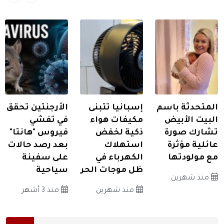
المتحدثة باسم
إسبانيا تتبنى
الأرجنتين تحقق
البيت الأبيض
مكيفات هواء
في تفشي
تشارك صورة
ذكية لخفض
فيروس "هانتا"
عائلية مؤثرة
استهلاك
بعد رصد حالات
مع مولودتها
الكهرباء في
على سفينة
ظل موجات الحر
سياحية
منذ شهرين
منذ شهرين
منذ 3 أشهر