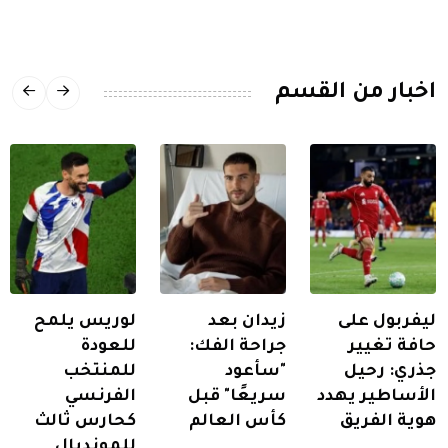
اخبار من القسم
ليفربول على
زيدان بعد
لوريس يلمح
حافة تغيير
جراحة الفك:
للعودة
جذري: رحيل
"سأعود
للمنتخب
الأساطير يهدد
سريعًا" قبل
الفرنسي
هوية الفريق
كأس العالم
كحارس ثالث
للمونديال