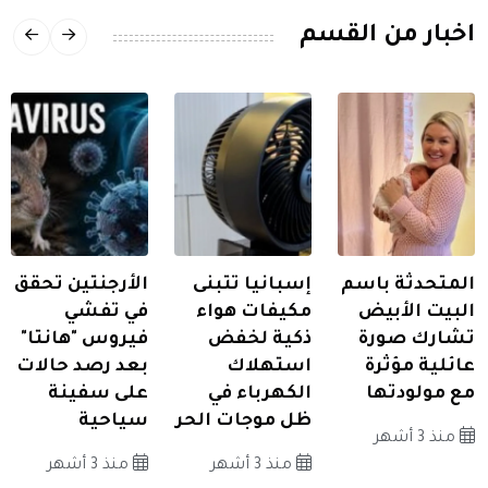
اخبار من القسم
المتحدثة باسم
إسبانيا تتبنى
الأرجنتين تحقق
البيت الأبيض
مكيفات هواء
في تفشي
تشارك صورة
ذكية لخفض
فيروس "هانتا"
عائلية مؤثرة
استهلاك
بعد رصد حالات
مع مولودتها
الكهرباء في
على سفينة
ظل موجات الحر
سياحية
منذ 3 أشهر
منذ 3 أشهر
منذ 3 أشهر