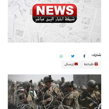
شارك:
طباعة
إرسال