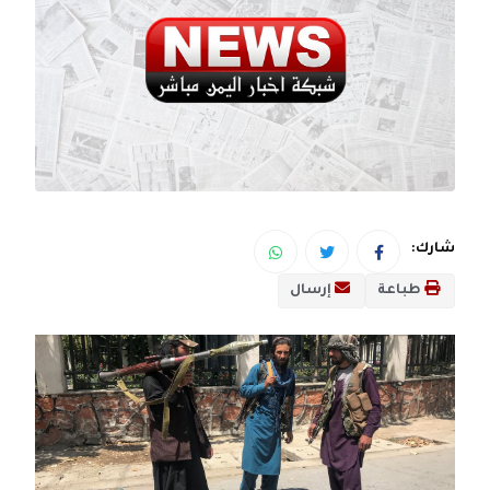
شارك:
طباعة
إرسال