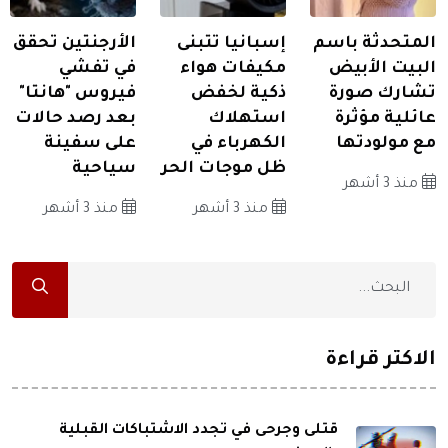
المتحدثة باسم
إسبانيا تتبنى
الأرجنتين تحقق
البيت الأبيض
مكيفات هواء
في تفشي
تشارك صورة
ذكية لخفض
فيروس "هانتا"
عائلية مؤثرة
استهلاك
بعد رصد حالات
مع مولودتها
الكهرباء في
على سفينة
ظل موجات الحر
سياحية
منذ 3 أشهر
منذ 3 أشهر
منذ 3 أشهر
الاكثر قراءة
قتلى وجرحى في تجدد الاشتباكات القبلية