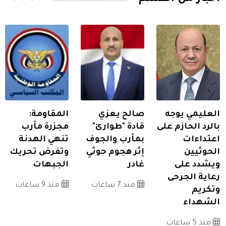
العليمي يوجه
صالح يعزي
المقاومة:
بالرد الحازم على
قادة "طوارئ"
مجزرة مأرب
اعتداءات
بمأرب والجوف
تنهي الهدنة
الحوثيين
إثر هجوم حوثي
وتفرض تحريك
ويشدد على
غادر
الجبهات
رعاية الجرحى
منذ 7 ساعات
منذ 9 ساعات
وتكريم
الشهداء
منذ 5 ساعات