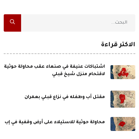
الاكثر قراءة
اشتباكات عنيفة في صنعاء عقب محاولة حوثية
لاقتحام منزل شيخ قبلي
مقتل أب وطفله في نزاع قبلي بعمران
محاولة حوثية للاستيلاء على أرض وقفية في إب