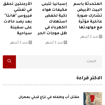
المتحدثة باسم
إسبانيا تتبنى
الأرجنتين تحقق
البيت الأبيض
مكيفات هواء
في تفشي
تشارك صورة
ذكية لخفض
فيروس "هانتا"
عائلية مؤثرة
استهلاك
بعد رصد حالات
مع مولودتها
الكهرباء في
على سفينة
ظل موجات الحر
سياحية
منذ 3 أشهر
منذ 3 أشهر
منذ 3 أشهر
الاكثر قراءة
مقتل أب وطفله في نزاع قبلي بعمران