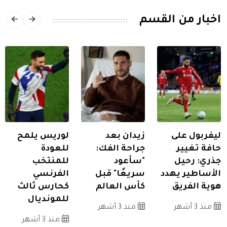
اخبار من القسم
ليفربول على
زيدان بعد
لوريس يلمح
حافة تغيير
جراحة الفك:
للعودة
جذري: رحيل
"سأعود
للمنتخب
الأساطير يهدد
سريعًا" قبل
الفرنسي
هوية الفريق
كأس العالم
كحارس ثالث
للمونديال
منذ 3 أشهر
منذ 3 أشهر
منذ 3 أشهر