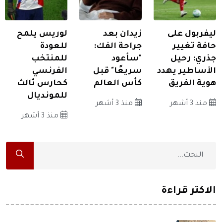
ليفربول على
زيدان بعد
لوريس يلمح
حافة تغيير
جراحة الفك:
للعودة
جذري: رحيل
"سأعود
للمنتخب
الأساطير يهدد
سريعًا" قبل
الفرنسي
هوية الفريق
كأس العالم
كحارس ثالث
للمونديال
منذ 3 أشهر
منذ 3 أشهر
منذ 3 أشهر
الاكثر قراءة