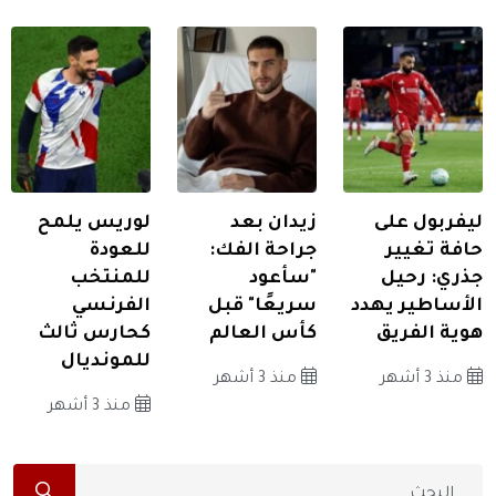
ليفربول على
زيدان بعد
لوريس يلمح
حافة تغيير
جراحة الفك:
للعودة
جذري: رحيل
"سأعود
للمنتخب
الأساطير يهدد
سريعًا" قبل
الفرنسي
هوية الفريق
كأس العالم
كحارس ثالث
للمونديال
منذ 3 أشهر
منذ 3 أشهر
منذ 3 أشهر