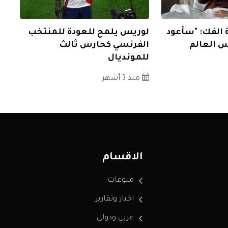
 الفك: "سأعود
لوريس يلمح للعودة للمنتخب
س العالم
الفرنسي كحارس ثالث
للمونديال
منذ 3 أشهر
الاقسام
منوعات
اخبار وتقارير
عربي ودولي