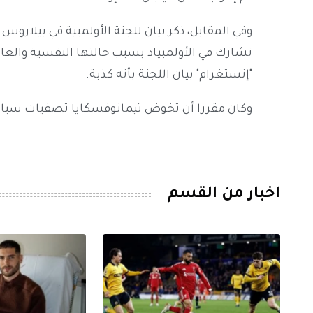
وفي المقابل، ذكر بيان للجنة الأولمبية في بيلا
تشارك في الأولمبياد بسبب حالتها النفسية والعا
"إنستغرام" بيان اللجنة بأنه كذبة.
وكان مقررا أن تخوض تيمانوفسكايا تصفيات سباق 200 متر الاثني
اخبار من القسم