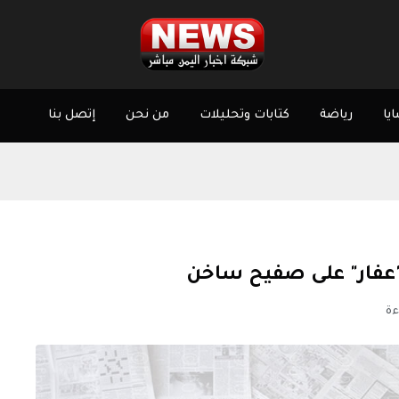
يا
رياضة
كتابات وتحليلات
من نحن
إتصل بنا
 "عفار" على صفيح ساخن