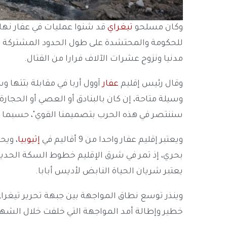
وكان مسلحو
تيغراي
قد شنوا عمليات في عفار نها
مدنيا ونزوح عشرات الآلاف فرارا من القتال.
وقال رئيس إقليم
عفار
آوول أربا في مقابلة بثتها و
وسيلة متاحة، إن كان بالبنادق أو العصي أو الحجار
سننتصر في هذه الحرب بتصميمنا القوي"، حسبما 
ويعتبر إقليم عفار واحدا من 9 أقاليم في
إثيوبيا
، ويح
بحري، إذ تمر في شرق الإقليم خطوط السكة الحديد ال
يعتبر شريان الحياة النابض لأديس أبابا.
وينذر توسع نطاق المواجهة بين جبهة تحرير تيغرا
خطير وإطالة أمد المواجهة التي خلفت خلال الشهور