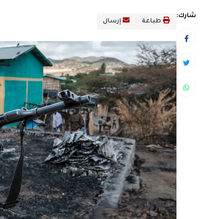
شارك:
طباعة
إرسال