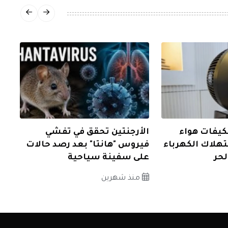
كيفات هواء
الأرجنتين تحقق في تفشي
هلاك الكهرباء
فيروس "هانتا" بعد رصد حالات
حر
على سفينة سياحية
منذ شهرين