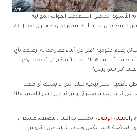
ية الأسبوع الماضي، استهدفت القوات الموالية
للحكومة والمحتشدة على طول الحدود المشتركة بين المنطقتين، بينما أفاد مسؤولون حكوميون بمقتل 20
سائل إعلام حكومية: "على كل أبناء عفار حماية أرضهم بأي
ة"، مضيفا: "ليست هناك أسلحة يمكن أن تجعلنا نركع.
نقلت "فرانس برس".
ظى بأهمية استراتيجية للبلد الذي لا يمتلك أي منفذ
تي تربط إثيوبيا بجيبوتي ومن ثم إلى البحر الأحمر، لذلك
ي
والجيش الإثيوبي
، بحسب مراقبين، بتصعيد عسكري
 الماضية آلاف القتلى ومئات الآلاف من النازحين.