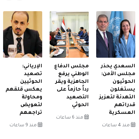
السعدي يحذر
مجلس الدفاع
الإرياني:
مجلس الأمن:
الوطني يرفع
تصعيد
الحوثيون
الجاهزية ويقر
الحوثيين
يستغلون
رداً حازماً على
يعكس قلقهم
التهدئة لتعزيز
التصعيد
ومحاولة
قدراتهم
الحوثي
لتعويض
العسكرية
تراجعهم
منذ 6 ساعات
منذ 4 ساعات
منذ 9 ساعات