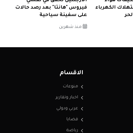
كيفات هواء
الأرجنتين تحقق في تفشي
هلاك الكهرباء
فيروس "هانتا" بعد رصد حالات
حر
على سفينة سياحية
منذ شهرين
الاقسام
منوعات
اخبار وتقارير
عربي ودولي
قضايا
رياضة