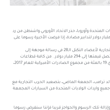
 المتحدة وأوروبا، حذر الاتحاد الأوروبي واشنطن من رد
لمي، يتمثل بتعرض صادرات أميركية بقيمة 294 مليار دولار لتدابير مضادة، إذا فرضت الأخيرة رسوما على
وذكرت المفوضية الأوروبية، التي تتولى السياسة التجارية لأعضاء التكتل الـ28 في رسالة موجهة إلى
السلطات الأميركية، "قد تتعرض صادرات أميركية تصل قيمتها إلى 294 مليار دولار.. من كافة قطاعات
الاقتصاد الأميركي إلى تدابير مضادة"، وهو ما يساوي 19 بالمئة من مجموع الصادرات الأميركية للعام 2017،
الد ترامب، الجمعة الماضي، بتصعيد الحرب التجارية مع
ض رسوم بنسبة 20 بالمئة على جميع واردات الولايات المتحدة من السيارات المجمعة
 وإزالة تلك الرسوم والحواجز قريبا فإننا سنفرض رسوما