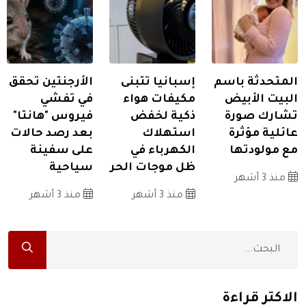
المتحدثة باسم
إسبانيا تتبنى
الأرجنتين تحقق
البيت الأبيض
مكيفات هواء
في تفشي
تشارك صورة
ذكية لخفض
فيروس "هانتا"
عائلية مؤثرة
استهلاك
بعد رصد حالات
مع مولودتها
الكهرباء في
على سفينة
ظل موجات الحر
سياحية
منذ 3 أشهر
منذ 3 أشهر
منذ 3 أشهر
الاكثر قراءة