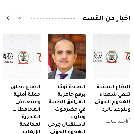
اخبار من القسم
الدفاع اليمنية
الصحة توجّه
الدفاع تطلق
تنعي شهداء
برفع جاهزية
حملة أمنية
الهجوم الحوثي
المرافق الطبية
واسعة في
وتتوعد بالرد
في حضرموت
المحافظات
ومأرب
المحررة
منذ ساعة
لاستقبال جرحى
لمكافحة
الهجوم الحوثي
الإرهاب