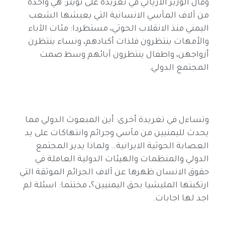
وقال الوزير الارياني في تغريدة على تويتر: هي واحدة
من آلاف المآسي الانسانية التي يعيشها الشعب
اليمني منذ الانقلاب الحوثي، مستطردا: مئات الآباء
والأمهات ينتظرون فلذات أكبادهم، ونساء ينتظرن
أزواجهن، واطفال ينتظرون آبائهم وسط صمت
المجتمع الدولي.
وتساءل في تغريدة أخرى: ‏أين المبعوث الدولي مما
يحدث لليمنيين من مآسي وجرائم وانتهاكات على يد
العصابة الحوثية الايرانية.. ولماذا يدير المجتمع
الدولي والمنظمات والهيئات الدولية العاملة في
حقوق الانسان ظهرها عن آلاف الجرائم الموثقة التي
ارتكبتها المليشيا بحق اليمنيين؟، مختتما: اسئلة لم
اجد لها اجابات.