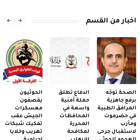
اخبار من القسم
الصحة توجّه
الدفاع تطلق
الحوثيون
برفع جاهزية
حملة أمنية
يقصفون
المرافق الطبية
واسعة في
معسكرات
في حضرموت
المحافظات
الجيش عقب
ومأرب
المحررة
تفكيك شبكات
لاستقبال جرحى
لمكافحة
تهريب وخلايا
الهجوم الحوثي
الإرهاب
إجرامية