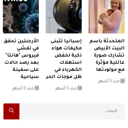
المتحدثة باسم
إسبانيا تتبنى
الأرجنتين تحقق
البيت الأبيض
مكيفات هواء
في تفشي
تشارك صورة
ذكية لخفض
فيروس "هانتا"
عائلية مؤثرة
استهلاك
بعد رصد حالات
مع مولودتها
الكهرباء في
على سفينة
ظل موجات الحر
سياحية
منذ 3 أشهر
منذ 3 أشهر
منذ 3 أشهر