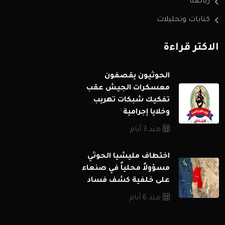
رياضة
كتابات وتحليلات
الاكثر قراءة
الحوثيون يقصفون
معسكرات الجيش عقب
تفكيك شبكات تهريب
وخلايا إجرامية
منذ 3 أيام
اختطاف مليشيا الحوثي
مسؤولاً محلياً في صنعاء
على خلفية كشف فساد
منذ 6 أيام