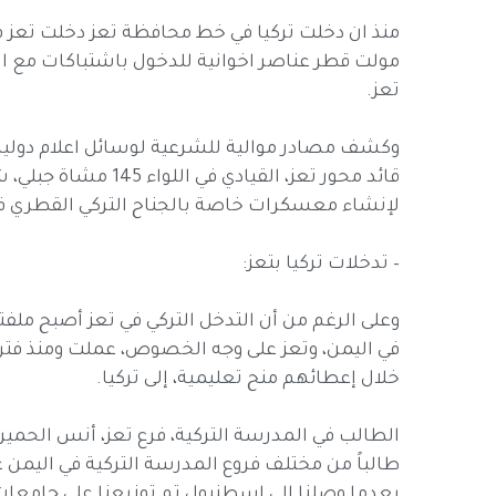
منذ ان دخلت تركيا في خط محافظة تعز دخلت تعز ف
مولت قطر عناصر اخوانية للدخول باشتباكات مع ال
تعز.
وكشف مصادر موالية للشرعية لوسائل اعلام دولية ا
قائد محور تعز، القياد
لإنشاء معسكرات خاصة بالجناح التركي القطري في
– تدخلات تركيا بتعز:
وعلى الرغم من أن التدخل التركي في تعز أصبح ملفتاً
في اليمن، وتعز على وجه الخصوص، عملت ومنذ فتر
خلال إعطائهم منح تعليمية، إلى تركيا.
الطالب في المدرسة التركية، فرع تعز، أنس الح
بعدما وصلنا إلى اسطنبول تم توزيعنا على جامع