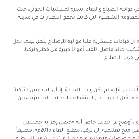
ي دوامة الضياع والبقاء اسيرة لمليشيات الحوثي، حيث
مقاومة الشعبية التي كانت تحقق انتصارات في مدينة
ن قيادات عسكرية عليا موالية للإصلاح بتعز، بينها نجل
ي في اللواء 145 مشاة جبلي، شكيب خالد فاصل، تلقت أموالاً كبيرة من قطر وتركيا،
 حزب الإصلاح.
 للنظر، فإنه لم يكن وليد اللحظة، إذ أن المدارس التركية
ة ما قبل الحرب على استقطاب الطلاب المتميزين، من
ميري، أوضح في حديث خاص أنه «حصل وقرابة خمسين
طالباً من مختلف فروع المدرسة التركية في اليمن على منح تعليمية إلى تركيا، مطلع العام 2015م»، مضيفاً
ات وتخصصات متعددة، وبعد قرابة شهرين من الانتظام