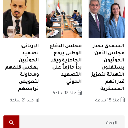
السعدي يحذر
مجلس الدفاع
الإرياني:
مجلس الأمن:
الوطني يرفع
تصعيد
الحوثيون
الجاهزية ويقر
الحوثيين
يستغلون
رداً حازماً على
يعكس قلقهم
التهدئة لتعزيز
التصعيد
ومحاولة
قدراتهم
الحوثي
لتعويض
العسكرية
تراجعهم
منذ 18 ساعة
منذ 15 ساعة
منذ 21 ساعة