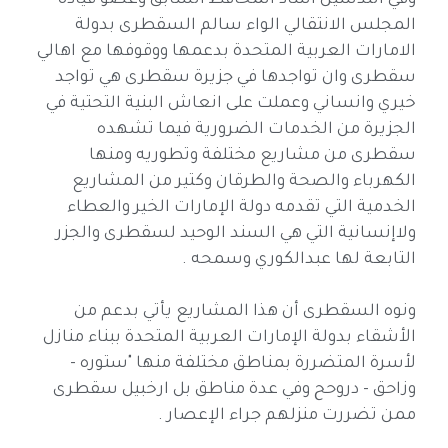
وفي التدشين اشاد المحافظ السابق وعضو قيادة
المجلس الانتقالي الواء سالم السقطرى بدولة
الامارات العربية المتحدة بدعمها ووقوفها مع اهالي
سقطرى وان تواجدها في جزيرة سقطرى هي تواجد
خيري وانساني وعملت على انعاش البنية التحتية في
الجزيرة من الخدمات الضرورية فيما تشهده
سقطرى من مشاريع مختلفة وتطوريه ومنها
الكهرباء والصحة والطرقان وكتير من المشاريع
الخدمية التي تقدمه دولة الإمارات الخير والعطاء
ولاإنسانية التي هي السند الوحيد لسقطرى والجزر
التابعة لها عبدالكوري وسمحه .
ونوه السقطرى أن هذا المشاريع يأتي بدعم من
الأشقاء بدولة الإمارات العربية المتحدة ببناء منازل
لأسرة المتضررة بمناطق مختلفة منها "ستوره -
وزاحق - دروحح وفي عدة مناطق بل ارخبيل سقطرى
ممن تضررت منزلهم جراء الإعصار .