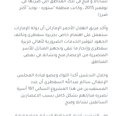
تشابالا و ميج في تلك المناطق التي ضربها في
نوفمبر 2015 ، وكانت منطقة "ستوره - نوجد" أكثر
ضررا.
وأكد فريق الهلال الأحمر الإماراتي أن دولة الإمارات
ستعمل على اهتمام خاص بجزيرة سقطرى وتكتف
الجهود لتوفير الخدمات الضرورية لأهالي جزيرة
سقطرى وإنجاز ما تبقى وتجهيز المنازل للأسر
المتضررة من الإعصار ميج وتشابلا في بعض
المناطق .
وخلال التدشين أكدا اللواء وعضو قيادة المجلس
الإنتقالي سالم عبدالله السقطري أن عدد
المستفيدين من هذا المشروع السكني 161 أسرة
تضرره منازلهم بشكل كامل بسبب الاعصارين
السابقين تشابلا وميج.