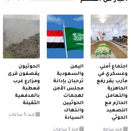
اجتماع أمني
اليمن
الحوثيون
وعسكري في
والسعودية
يقصفون قرى
مأرب يقر رفع
ترحبان بإدانة
ومزارع غرب
الجاهزية
مجلس الأمن
قعطبة
والتعامل
لهجمات
بالمدفعية
الحازم مع
الحوثيين
الثقيلة
التصعيد
وانتهاك
منذ 5 ساعات
الحوثي
السيادة
منذ ساعة
منذ 3 ساعات