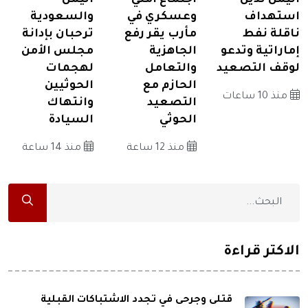
استهداف
وعسكري في
والسعودية
ناقلة نفط
مأرب يقر رفع
ترحبان بإدانة
إماراتية وتدعو
الجاهزية
مجلس الأمن
لوقف التصعيد
والتعامل
لهجمات
الحازم مع
الحوثيين
منذ 10 ساعات
التصعيد
وانتهاك
الحوثي
السيادة
منذ 12 ساعة
منذ 14 ساعة
الاكثر قراءة
قتلى وجرحى في تجدد الاشتباكات القبلية