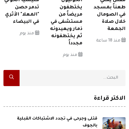
مقتل يمني
الحوثيون
مليشيا الحوثي
طعناً بمسجد
يختطفون
تدمر حصن
في الصومال
مريضاً من
"المعلا" الأثري
خلال صلاة
مستشفى في
في البيضاء
الجمعة
ذمار ويعيدونه
منذ يوم
ثم يختطفونه
منذ 18 ساعة
مجدداً
منذ يوم
الاكثر قراءة
قتلى وجرحى في تجدد الاشتباكات القبلية
بالجوف