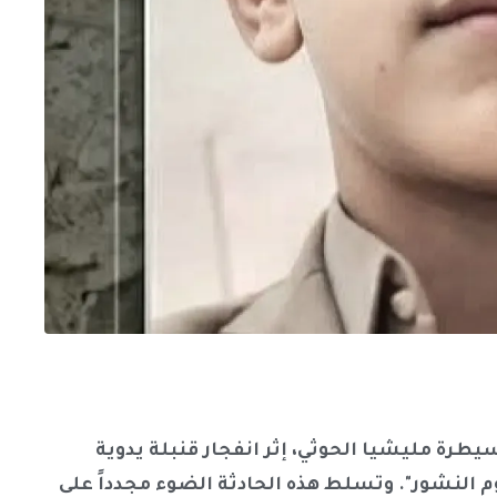
رة مليشيا الحوثي، إثر انفجار قنبلة يدوية
 النشور". وتسلط هذه الحادثة الضوء مجدداً على