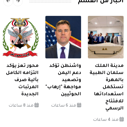
اخبار من القسم
مدينة الملك
واشنطن تؤكد
محور تعز يؤكد
سلمان الطبية
دعم اليمن
التزامه الكامل
بالمهرة
وتصعيد
بآلية صرف
تستكمل
مواجهة "إرهاب"
المرتبات
استعداداتها
الحوثيين
الجديدة
للافتتاح
منذ 6 ساعات
منذ 8 ساعات
الرسمي
منذ 4 ساعات