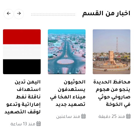
اخبار من القسم
محافظ الحديدة
الحوثيون
اليمن تدين
ينجو من هجوم
يستهدفون
استهداف
صاروخي حوثي
ميناء المخا في
ناقلة نفط
في الخوخة
تصعيد جديد
إماراتية وتدعو
لوقف التصعيد
منذ 25 دقيقة
منذ ساعتين
منذ 13 ساعة