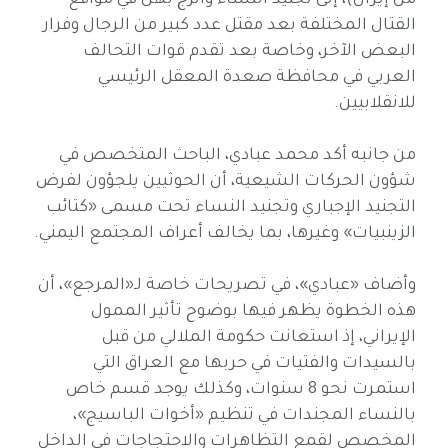
من إيران)، إلى تجنيد النساء والزج بهن في مواقع
القتال المختلفة بعد مقتل عدد كبير من الرجال وفرار
البعض الآخر، وخاصة بعد تقدم قوات التحالف
العربي في محافظة صعدة المعقل الرئيسي
للانقلابيين.
من جانبه أكد محمد عبادي، الباحث المتخصص في
شؤون الحركات الشيعية، أن الحوثيين يلجؤون لفرض
التجنيد الإجباري وتجنيد النساء تحت مسمى «كتائب
الزينبيات» وغيرها، بما يخالف أعراف المجتمع اليمني.
وأضاف «عبادي»، في تصريحات خاصة لـ«المرجع»، أن
هذه الخطوة يظهر فيها بوضوح تأثير الممول
الإيراني، إذ استعانت حكومة الملالي من قبل
بالسيدات والفتيات في حربها مع العراق التي
استمرت نحو 8 سنوات، وكذلك يوجد قسم خاص
بالنساء المجندات في تنظيم «أخوات الباسيج»،
المخصص لقمع التظاهرات والاحتجاجات في الداخل