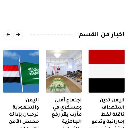
اخبار من القسم
اليمن تدين
اجتماع أمني
اليمن
استهداف
وعسكري في
والسعودية
ناقلة نفط
مأرب يقر رفع
ترحبان بإدانة
إماراتية وتدعو
الجاهزية
مجلس الأمن