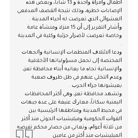
ﺃﻃﻔﺎﻝ ﻭﺍﻣﺮﺃﺓ ﻭﺍﺣﺪﺓ ﻭ 13 ﺷﺎﺑﺎ، ﻭﺑﻌﺾ ﻫﺬﻩ
ﺍﻹﺻﺎﺑﺎﺕ ﺧﻄﺮﺓ، ﻭﺫﻟﻚ ﻧﺘﻴﺠﺔ ﺍﻟﻘﺼﻒ ﺍﻟﻤﺪﻓﻌﻲ
ﺍﻟﻌﺸﻮﺍﺋﻲ ﺍﻟﺬﻱ ﺗﻌﺮﺿﺖ ﻟﻪ ﺃﺣﻴﺎﺀ ﺍﻟﻤﺪﻳﻨﺔ .
ﻭﺃﺷﺎﺭ ﺍﻟﺘﻘﺮﻳﺮ ﺇﻟﻰ ﺃﻥ 15 ﻣﻨﺰﻻ ﻭﻣﻨﺸﺄﺓ ﻋﺎﻣﺔ
ﻭﺧﺎﺻﺔ ﺗﻌﺮﺿﺖ ﻷﺿﺮﺍﺭ ﺟﺰﺋﻴﺔ ﻭﻛﻠﻴﺔ ﻓﻲ ﺍﻟﻤﺪﻳﻨﺔ
.
ﻭﺩﻋﺎ ﺍﻻﺋﺘﻼﻑ ﺍﻟﻤﻨﻈﻤﺎﺕ ﺍﻹﻧﺴﺎﻧﻴﺔ ﻭﺍﻟﺠﻬﺎﺕ
ﺍﻟﻤﺨﺘﺼﺔ ﺇﻟﻰ ﺗﺤﻤﻞ ﻣﺴﺆﻭﻟﻴﺎﺗﻬﺎ ﺍﻷﺧﻼﻗﻴﺔ
ﻭﺍﻹﻧﺴﺎﻧﻴﺔ ﺗﺠﺎﻩ ﻣﺎ ﻳﻌﺎﻧﻴﻪ ﺃﺑﻨﺎﺀ ﻣﺤﺎﻓﻈﺔ ﺗﻌﺰ،
ﻭﻋﺪﻡ ﺍﻟﺘﺨﻠﻲ ﻋﻨﻬﻢ ﻓﻲ ﻇﻞ ﻇﺮﻭﻑ ﺻﻌﺒﺔ
ﻳﻌﻴﺸﻮﻧﻬﺎ ﺟﺮﺍﺀ ﺍﻟﺤﺮﺏ .
ﻭﺗﺸﻬﺪ ﻣﺤﺎﻓﻈﺔ ﺗﻌﺰ، ﻭﻫﻲ ﺃﻛﺜﺮ ﺍﻟﻤﺤﺎﻓﻈﺎﺕ
ﺍﻟﻴﻤﻨﻴﺔ ﺳﻜﺎﻧﺎً، ﻣﻌﺎﺭﻙ ﻋﻨﻴﻔﺔ ﻋﻠﻰ ﻋﺪﺓ ﺟﺒﻬﺎﺕ
ﻓﻲ ﻣﺤﻴﻂ ﺍﻟﻤﺪﻳﻨﺔ ﻭﻣﻨﺎﻃﻘﻬﺎ ﺍﻟﺮﺋﻴﺴﻴﺔ ﺑﻴﻦ
ﺍﻟﻘﻮﺍﺕ ﺍﻟﺤﻜﻮﻣﻴﺔ ﻭﻣﻴﻠﻴﺸﻴﺎﺕ ﺍﻟﺤﻮﺛﻲ ﻣﻨﺬ ﺃﻛﺜﺮ
ﻣﻦ ﺛﻼﺛﺔ ﺃﻋﻮﺍﻡ، ﻭﺗﻌﺎﻧﻲ ﻣﻦ ﺣﺼﺎﺭ ﻣﺤﻜﻢ ﺗﻔﺮﺿﻪ
ﺍﻟﻤﻴﻠﻴﺸﻴﺎﺕ ﻣﻨﺬ ﺃﻛﺜﺮ ﻣﻦ ﻋﺎﻣﻴﻦ