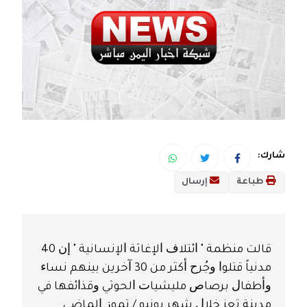
شارك:
طباعة
إرسال
ﻗﺎﻟﺖ ﻣﻨﻈﻤﺔ " ﺍﺋﺘﻼﻑ ﺍﻹﻏﺎﺛﺔ ﺍﻹﻧﺴﺎﻧﻴﺔ " ﺇﻥ 40
ﻣﺪﻧﻴﺎً ﻗﺘﻠﻮﺍ ﻭﺟُﺮﺡ ﺃﻛﺜﺮ ﻣﻦ 30 ﺁﺧﺮﻳﻦ ﺑﻴﻨﻬﻢ ﻧﺴﺎﺀ
ﻭﺃﻃﻔﺎﻝ ﺑﺮﺻﺎﺹ ﻣﻠﻴﺸﻴﺎﺕ ﺍﻟﺤﻮﺛﻲ ﻭﻗﺬﺍﺋﻔﻬﺎ ﻓﻲ
ﻣﺪﻳﻨﺔ ﺗﻌﺰ ﺧﻼﻝ ﺷﻬﺮ ﻳﻮﻧﻴﻮ / ﺗﻤﻮﺯ ﺍﻟﻤﺎﺿﻲ .