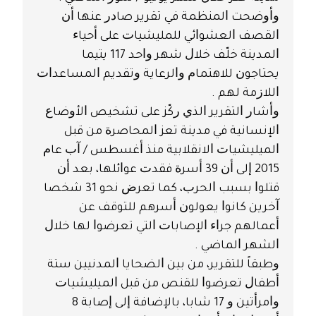
ﻭﺃﻭﺿﺤﺖ ﺍﻟﻤﻨﻈﻤﺔ ﻓﻲ ﺗﻘﺮﻳﺮ ﺻﺎﺩﺭ ﻋﻨﻬﺎ ﺃﻥ
ﺍﻟﻘﺼﻒ ﺍﻟﻌﺸﻮﺍﺋﻲ ﻟﻠﻤﻠﻴﺸﻴﺎﺕ ﻋﻠﻰ ﺃﺣﻴﺎﺀ
ﺍﻟﻤﺪﻳﻨﺔ ﺧﻠّﻒ ﺧﻼﻝ ﺷﻬﺮ ﻭﺍﺣﺪ 117 ﻳﺘﻴﻤﺎ
ﻳﺤﺘﺎﺟﻮﻥ ﻟﻼﻫﺘﻤﺎﻡ ﻭﺍﻟﺮﻋﺎﻳﺔ ﻭﺗﻘﺪﻳﻢ ﺍﻟﻤﺴﺎﻋﺪﺍﺕ
ﺍﻟﻼﺯﻣﺔ ﻟﻬﻢ .
ﻭﺃﺷﺎﺭ ﺍﻟﺘﻘﺮﻳﺮ ﺍﻟﺬﻱ ﺭﻛّﺰ ﻋﻠﻰ ﺗﺸﺨﻴﺺ ﺍﻷﻭﺿﺎﻉ
ﺍﻹﻧﺴﺎﻧﻴﺔ ﻓﻲ ﻣﺪﻳﻨﺔ ﺗﻌﺰ ﺍﻟﻤﺤﺎﺻﺮﺓ ﻣﻦ ﻗﺒﻞ
ﺍﻟﻤﻴﻠﻴﺸﻴﺎﺕ ﺍﻻﻧﻘﻼﺑﻴﺔ ﻣﻨﺬ ﺃﻏﺴﻄﺲ / ﺁﺏ ﻋﺎﻡ
2015 ﺇﻟﻰ ﺃﻥ 39 ﺃﺳﺮﺓ ﻓﻘﺪﺕ ﻋﻮﺍﺋﻠﻬﺎ، ﺑﻌﺪ ﺃﻥ
ﻗﺘﻠﻮﺍ ﺑﺴﺒﺐ ﺍﻟﺤﺮﺏ، ﻛﻤﺎ ﺗﻌﺮﺽ ﻧﺤﻮ 31 ﺷﺨﺼﺎ
ﺁﺧﺮﻳﻦ ﻛﺎﻧﻮﺍ ﻳﻌﻮﻟﻮﻥ ﺃﺳﺮﻫﻢ ﻟﻠﺘﻮﻗﻒ ﻋﻦ
ﺃﻋﻤﺎﻟﻬﻢ ﺟﺮﺍﺀ ﺍﻹﺻﺎﺑﺎﺕ ﺍﻟﺘﻲ ﺗﻌﺮﺿﻮﺍ ﻟﻬﺎ ﺧﻼﻝ
ﺍﻟﺸﻬﺮ ﺍﻟﻤﺎﺿﻲ .
ﻭﻃﺒﻘﺎً ﻟﻠﺘﻘﺮﻳﺮ، ﻣﻦ ﺑﻴﻦ ﺍﻟﻀﺤﺎﻳﺎ ﺍﻟﻤﺪﻧﻴﻴﻦ ﺳﺘﺔ
ﺃﻃﻔﺎﻝ ﺗﻌﺮﺿﻮﺍ ﻟﻠﻘﻨﺺ ﻣﻦ ﻗﺒﻞ ﺍﻟﻤﻴﻠﻴﺸﻴﺎﺕ
ﻭﺍﻣﺮﺃﺗﻴﻦ ﻭ 17 ﺷﺎﺑﺎ، ﺑﺎﻹﺿﺎﻓﺔ ﺇﻟﻰ ﺇﺻﺎﺑﺔ 8